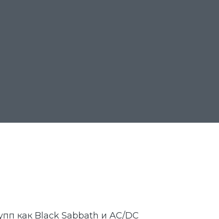
упп как Black Sabbath и AC/DC