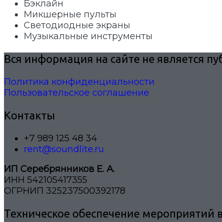
Бэклайн
Микшерные пульты
Светодиодные экраны
Музыкальные инструменты
Вся информация на сайте не является п
Политика конфиденциальности
Пользовательское соглашение
Контакты
+7 989 125 48 34
rent@soundlite.ru
ИП Серебрянников Е. А.
ИНН 542105417355
ОГРНИП 325237500392178
Техническое обеспечение мероприятий в