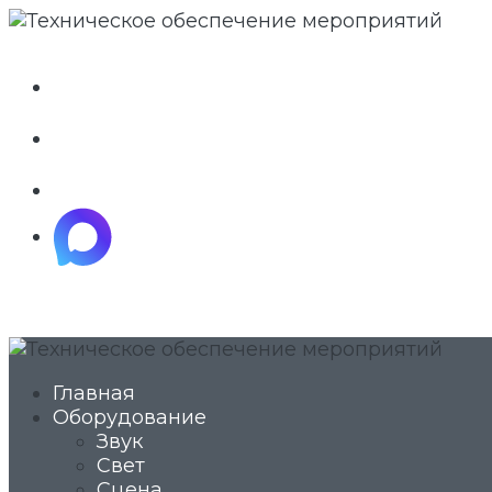
whatsapp
telegram
vkontakte
maximize
Главная
Оборудование
Звук
Свет
Сцена