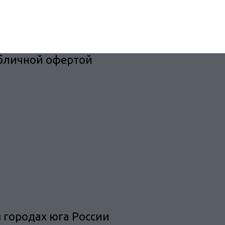
убличной офертой
 городах юга России