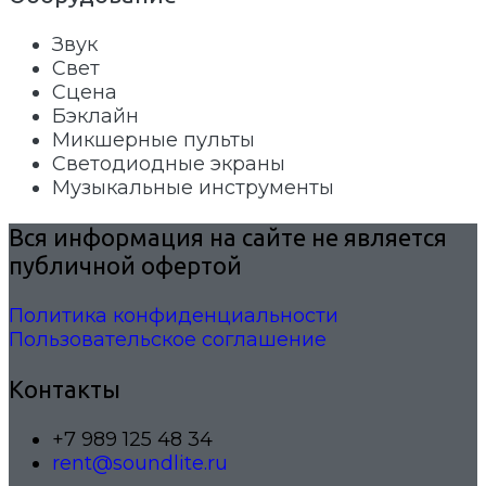
Звук
Свет
Сцена
Бэклайн
Микшерные пульты
Светодиодные экраны
Музыкальные инструменты
Вся информация на сайте не является
публичной офертой
Политика конфиденциальности
Пользовательское соглашение
Контакты
+7 989 125 48 34
rent@soundlite.ru