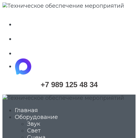
whatsapp
telegram
vkontakte
maximize
+7 989 125 48 34
Главная
Оборудование
Звук
Свет
Сцена