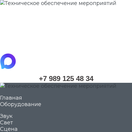
whatsapp
telegram
vkontakte
maximize
+7 989 125 48 34
Главная
Оборудование
Звук
Свет
Сцена