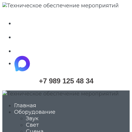
whatsapp
telegram
vkontakte
maximize
+7 989 125 48 34
Главная
Оборудование
Звук
Свет
Сцена