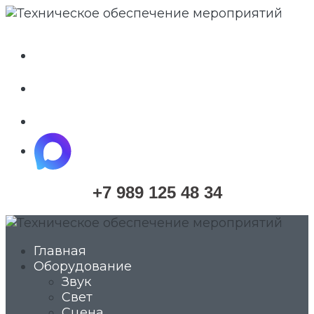
whatsapp
telegram
vkontakte
maximize
+7 989 125 48 34
Главная
Оборудование
Звук
Свет
Сцена