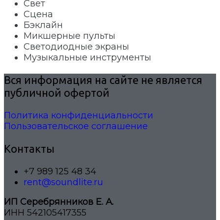
Свет
Сцена
Бэклайн
Микшерные пульты
Светодиодные экраны
Музыкальные инструменты
Вся информация на сайте не является
публичной офертой
Политика конфиденциальности
Пользовательское соглашение
Контакты
+7 989 125 48 34
rent@soundlite.ru
ИП Серебрянников Е. А.
ИНН 542105417355