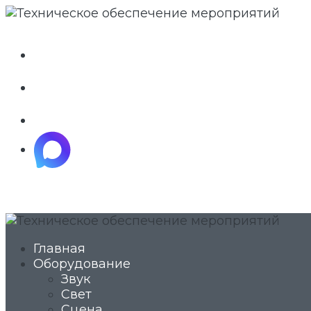
whatsapp
telegram
vkontakte
maximize
Главная
Оборудование
Звук
Свет
Сцена