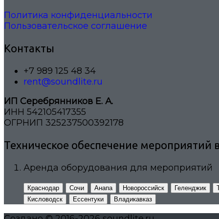
Политика конфиденциальности
Пользовательское соглашение
Контакты
+7 989 125 48 34
rent@soundlite.ru
ИП Серебрянников Е. А.
ИНН 542105417355
ОГРНИП 325237500392178
Техническое обеспечение мероприятий в
Аренда оборудования для мероприятий
Краснодар
Сочи
Анапа
Новороссийск
Геленджик
Кисловодск
Ессентуки
Владикавказ
Создано © 2016-2026 soundlite.ru