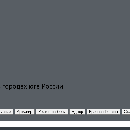
 городах юга России
Туапсе
Армавир
Ростов-на-Дону
Адлер
Красная Поляна
Ст