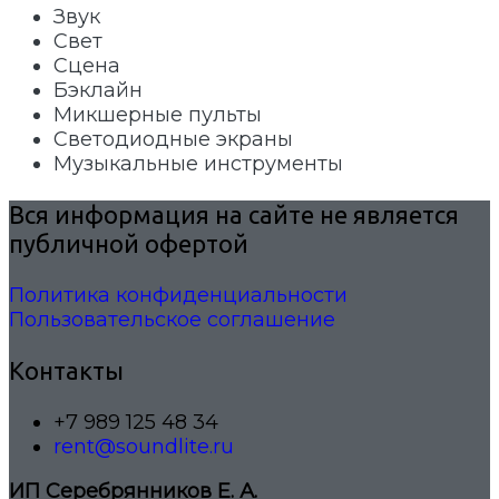
Звук
Свет
Сцена
Бэклайн
Микшерные пульты
Светодиодные экраны
Музыкальные инструменты
Вся информация на сайте не является
публичной офертой
Политика конфиденциальности
Пользовательское соглашение
Контакты
+7 989 125 48 34
rent@soundlite.ru
ИП Серебрянников Е. А.