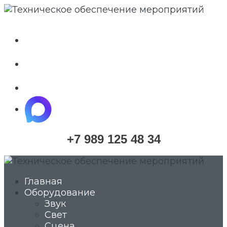
whatsapp
telegram
vkontakte
maximize
+7 989 125 48 34
Главная
Оборудование
Звук
Свет
Сцена