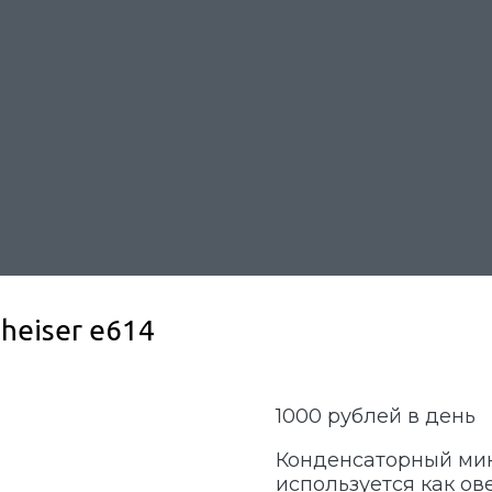
eiser e614
1000
рублей в день
Конденсаторный мик
используется как ов