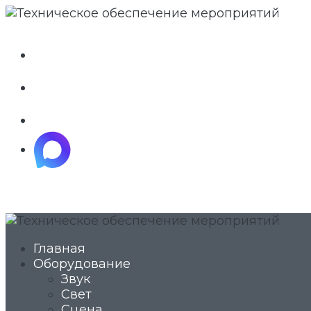
whatsapp
telegram
vkontakte
maximize
Главная
Оборудование
Звук
Свет
Сцена