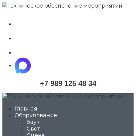
whatsapp
telegram
vkontakte
maximize
+7 989 125 48 34
Главная
Оборудование
Звук
Свет
Сцена