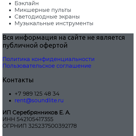
Бэклайн
Микшерные пульты
Светодиодные экраны
Музыкальные инструменты
Вся информация на сайте не является
публичной офертой
Политика конфиденциальности
Пользовательское соглашение
Контакты
+7 989 125 48 34
rent@soundlite.ru
ИП Серебрянников Е. А.
ИНН 542105417355
ОГРНИП 325237500392178