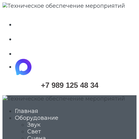
whatsapp
telegram
vkontakte
maximize
+7 989 125 48 34
Главная
Оборудование
Звук
Свет
Сцена