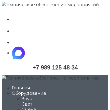
whatsapp
telegram
vkontakte
maximize
+7 989 125 48 34
Главная
Оборудование
Звук
Свет
Сцена