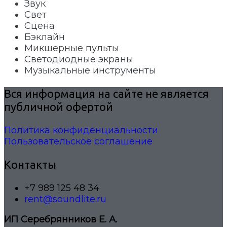
Звук
Свет
Сцена
Бэклайн
Микшерные пульты
Светодиодные экраны
Музыкальные инструменты
Вся информация на сайте не является
публичной офертой
Политика конфиденциальности
Пользовательское соглашение
Контакты
+7 989 125 48 34
rent@soundlite.ru
ИП Серебрянников Е. А.