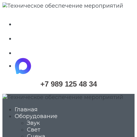
whatsapp
telegram
vkontakte
maximize
+7 989 125 48 34
Главная
Оборудование
Звук
Свет
Сцена