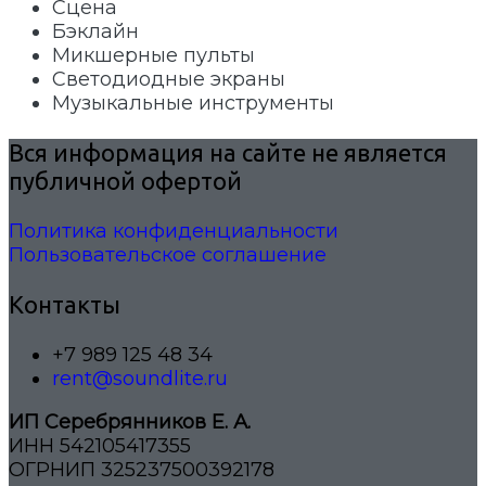
Сцена
Бэклайн
Микшерные пульты
Светодиодные экраны
Музыкальные инструменты
Вся информация на сайте не является
публичной офертой
Политика конфиденциальности
Пользовательское соглашение
Контакты
+7 989 125 48 34
rent@soundlite.ru
ИП Серебрянников Е. А.
ИНН 542105417355
ОГРНИП 325237500392178