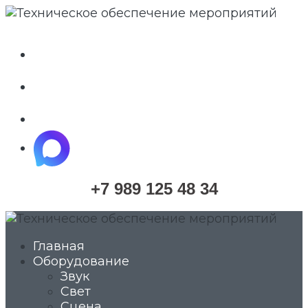
whatsapp
telegram
vkontakte
maximize
+7 989 125 48 34
Главная
Оборудование
Звук
Свет
Сцена