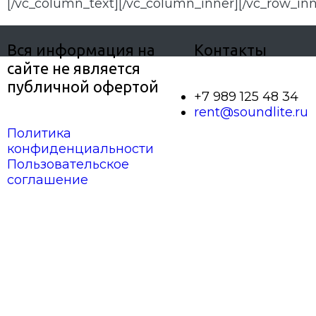
[/vc_column_text][/vc_column_inner][/vc_row_inn
Вся информация на
Контакты
сайте не является
публичной офертой
+7 989 125 48 34
rent@soundlite.ru
Политика
конфиденциальности
Пользовательское
соглашение