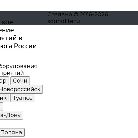
Создано © 2016-2026
ское
soundlite.ru
ение
ятий в
 юга России
борудования
приятий
ар
Сочи
Новороссийск
ик
Туапсе
р
на-Дону
 Поляна