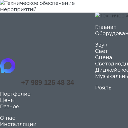
whatsapp
Главная
Оборудова
telegram
Звук
vkontakte
Свет
Сцена
maximize
Светодиодн
Диджейское
Музыкальны
+7 989 125 48 34
Рояль
Портфолио
Цены
Разное
О нас
Инсталляции