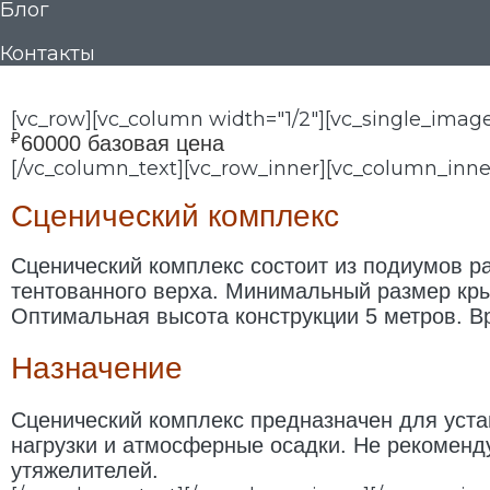
Блог
Контакты
[vc_row][vc_column width="1/2"][vc_single_image
₽
60000 базовая цена
[/vc_column_text][vc_row_inner][vc_column_inne
Сценический комплекс
Сценический комплекс состоит из подиумов ра
тентованного верха. Минимальный размер кры
Оптимальная высота конструкции 5 метров. Вр
Назначение
Сценический комплекс предназначен для уст
нагрузки и атмосферные осадки. Не рекоменду
утяжелителей.