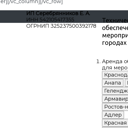
er][/vc_column][/vc_row]
ИП Серебрянников Е. А.
ИНН 542105417355
Техниче
ОГРНИП 325237500392178
обеспеч
меропри
городах
Аренда о
для меро
Краснод
Анапа
Гелендж
Армави
Ростов-
Адлер
Красная