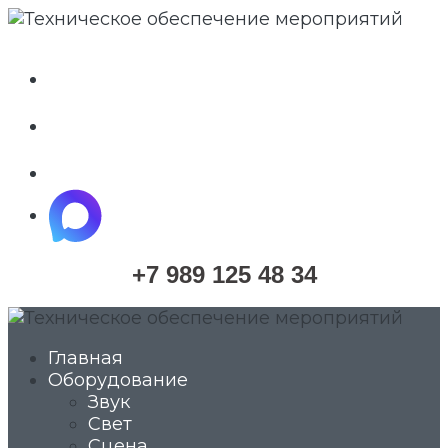
whatsapp
telegram
vkontakte
maximize
+7 989 125 48 34
Главная
Оборудование
Звук
Свет
Сцена