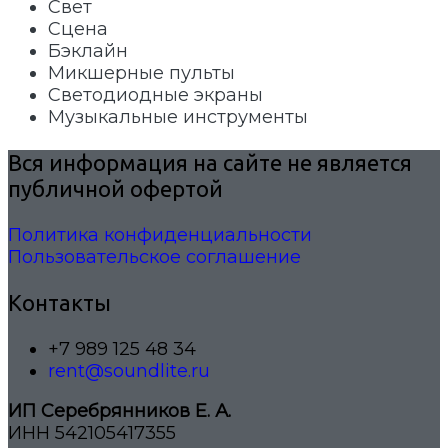
Свет
Сцена
Бэклайн
Микшерные пульты
Светодиодные экраны
Музыкальные инструменты
Вся информация на сайте не является
публичной офертой
Политика конфиденциальности
Пользовательское соглашение
Контакты
+7 989 125 48 34
rent@soundlite.ru
ИП Серебрянников Е. А.
ИНН 542105417355