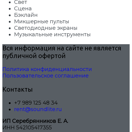
Свет
Сцена
Бэклайн
Микшерные пульты
Светодиодные экраны
Музыкальные инструменты
Вся информация на сайте не является
публичной офертой
Политика конфиденциальности
Пользовательское соглашение
Контакты
+7 989 125 48 34
rent@soundlite.ru
ИП Серебрянников Е. А.
ИНН 542105417355