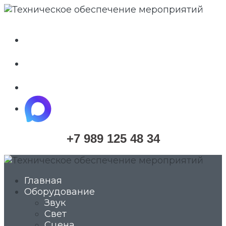
whatsapp
telegram
vkontakte
maximize
+7 989 125 48 34
Главная
Оборудование
Звук
Свет
Сцена